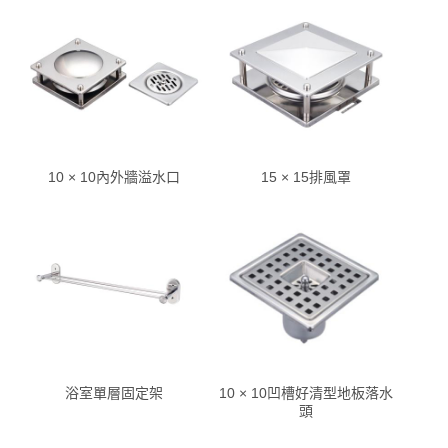
10 × 10內外牆溢水口
15 × 15排風罩
浴室單層固定架
10 × 10凹槽好清型地板落水
頭